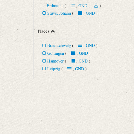
Erdmuthe
(
,
GND
,
)
Stuve, Johann
(
,
GND
)
Places
Braunschweig
(
,
GND
)
Göttingen
(
,
GND
)
Hannover
(
,
GND
)
Leipzig
(
,
GND
)