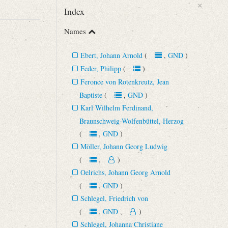
×
Index
Names
Ebert, Johann Arnold
(
,
GND
)
Feder, Philipp
(
)
Feronce von Rotenkreutz, Jean
Baptiste
(
,
GND
)
Karl Wilhelm Ferdinand,
Braunschweig-Wolfenbüttel, Herzog
(
,
GND
)
Möller, Johann Georg Ludwig
(
,
)
Oelrichs, Johann Georg Arnold
(
,
GND
)
Schlegel, Friedrich von
(
,
GND
,
)
Schlegel, Johanna Christiane