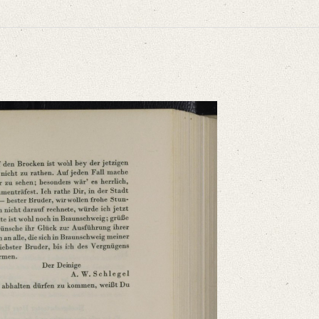
niversitätsbibliothek
ammelt und erläutert durch Josef Körner. Bd. 1. Zürich u.a. 1930, S. 11‒12.
ßen haben, als ich es gethan, [...]“
niversitätsbibliothek