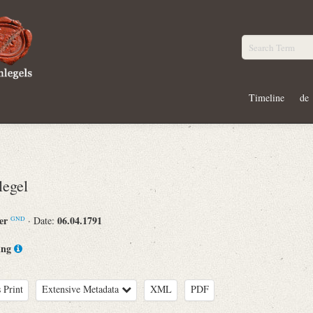
Timeline
de
egel
er
06.04.1791
· Date:
GND
ing
 Print
Extensive Metadata
XML
PDF