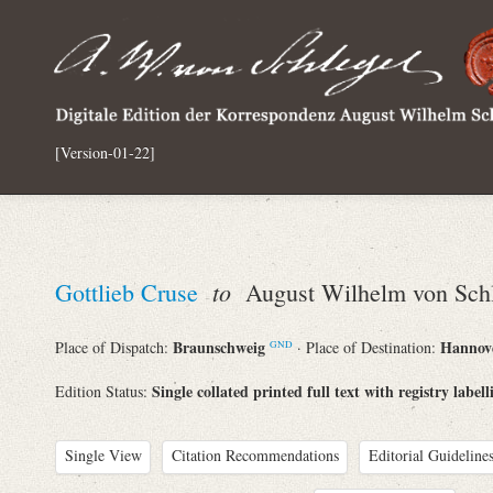
[Version-01-22]
to
Gottlieb Cruse
August Wilhelm von Schl
Braunschweig
Hannov
Place of Dispatch:
· Place of Destination:
GND
Single collated printed full text with registry labell
Edition Status:
Single View
Citation Recommendations
Editorial Guidelines