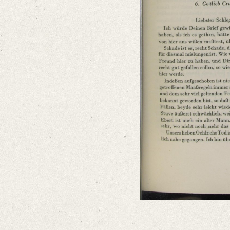
Classification Number: Mscr.Dresd.e.90,XIX,Bd.5,Nr.73
Number of Pages: 2S. auf Doppelbl., hs. m. U. m. Adresse
Format: 23,4 x 16,8 cm
Language
German