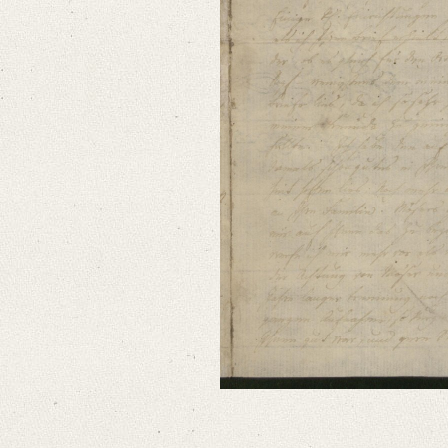
Number of Pages: 4 S. auf Doppelbl., hs. m. U.
Format: 22,3 x 19,1 cm
Language
German