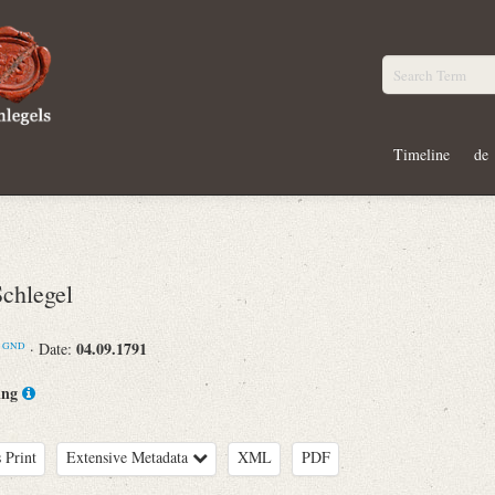
Timeline
de
chlegel
m
04.09.1791
· Date:
GND
ing
 Print
Extensive Metadata
XML
PDF