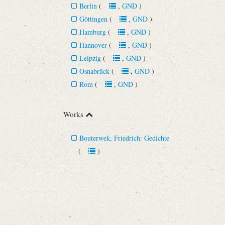
Berlin
(
,
GND
)
Göttingen
(
,
GND
)
Hamburg
(
,
GND
)
Hannover
(
,
GND
)
Leipzig
(
,
GND
)
Osnabrück
(
,
GND
)
Rom
(
,
GND
)
Works
Bouterwek, Friedrich: Gedichte
(
)