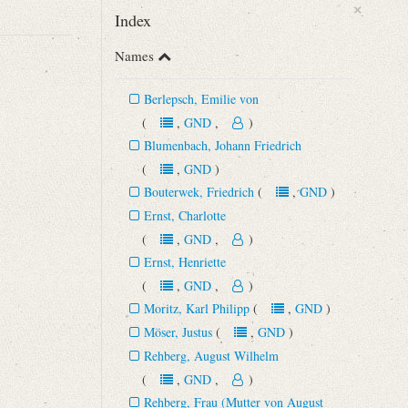
×
Index
Names
Berlepsch, Emilie von
(
,
GND
,
)
Blumenbach, Johann Friedrich
(
,
GND
)
Bouterwek, Friedrich
(
,
GND
)
Ernst, Charlotte
(
,
GND
,
)
Ernst, Henriette
(
,
GND
,
)
Moritz, Karl Philipp
(
,
GND
)
Möser, Justus
(
,
GND
)
Rehberg, August Wilhelm
(
,
GND
,
)
Rehberg, Frau (Mutter von August