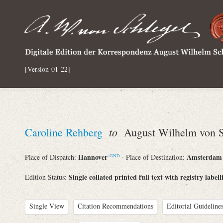
[Version-01-22]
to
Caroline Rehberg
August Wilhelm von S
Hannover
Amsterda
Place of Dispatch:
· Place of Destination:
GND
Single collated printed full text with registry labell
Edition Status:
Single View
Citation Recommendations
Editorial Guidelines