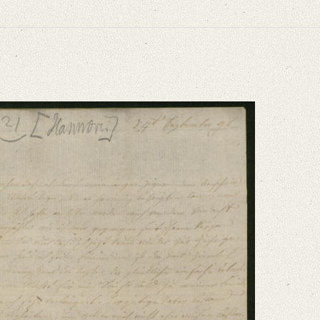
niversitätsbibliothek
ammelt und erläutert durch Josef Körner. Bd. 1. Zürich u.a. 1930, S. 15‒18.
ern dem Anschein nach auf mein [...]“
niversitätsbibliothek