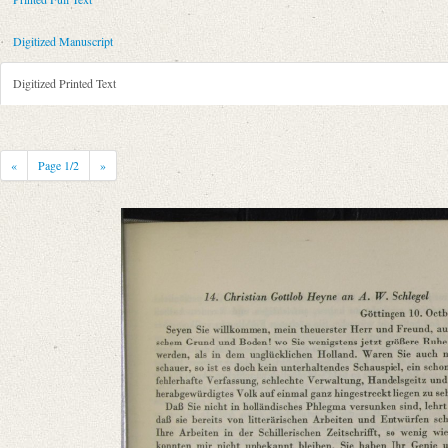
Metadata Concerning Header
Sender: August Wilhelm von Schlegel
Digitized Manuscript
Recipient: Wilhelm Gottlieb Becker
Place of Dispatch: Braunschweig
GND
Digitized Printed Text
Place of Destination: Dresden
GND
Date: 09.11.1795
Notations: Empfangsort erschlossen.
«
Page
1
/2
»
Printed Text
Provider: Dresden, Sächsische Landesbibliothek - Staats- und Universitä
OAI Id: 343347008
Bibliography: Briefe von und an August Wilhelm Schlegel. Gesammelt un
Incipit: „[1] Braunschweig d. 9ten Nov 1795
Es ist mir ungemein lieb, mein werthester Herr und Freund, in Ihrem Br
Manuscript
Provider: Dresden, Sächsische Landesbibliothek - Staats- und Universitä
OAI Id: DE-611-37100
Classification Number: Mscr.Dresd.e.90,XX,Bd.1,Nr.5a