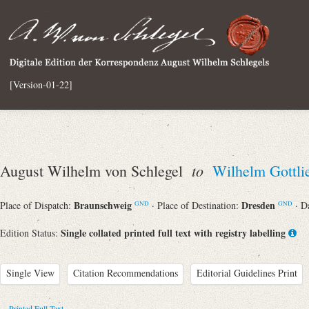
[Version-01-22]
to
August Wilhelm von Schlegel
Wilhelm Gottli
Braunschweig
Dresden
Place of Dispatch:
· Place of Destination:
· D
GND
GND
Single collated printed full text with registry labelling
Edition Status:
Single View
Citation Recommendations
Editorial Guidelines Print
Printed Full Text