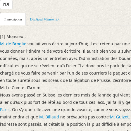
PDF
Metadata Concerning Header
Transcription
Digitized Manuscript
Sender: Ximénès Doudan
Recipient: August Wilhelm von Schlegel
[1]
Monsieur,
Place of Dispatch: Paris
GND
M. de Broglie
voulait vous écrire aujourd’hui; il est retenu par un
Place of Destination: Bonn
GND
vous donner l’itinéraire de votre écritoire. Il aurait bien voulu suiv
Date: 23. Januar [1843]
données, mais, après un entretien avec l’administration des Douanes
Notations: Empfangsort und Datum (Jahr) erschlossen.
difficultés qui ne se révèlent qu’à l’user. Il a donc pris le parti de s
chargé de vous faire parvenir par l’un de ses courriers le paquet don
Manuscript
en toute sureté sous les sceaux de la légation de Prusse. L’écrito
Provider: Dresden, Sächsische Landesbibliothek - Staats- und Universitä
M. Le Comte d’Arnim.
OAI Id: DE-1a-33442
Nous avons passé en Suisse les derniers mois de l’année qui vient de 
Classification Number: Mscr.Dresd.e.90,XIX,Bd.6,Nr.44
aller qu’aux plus fort de l’été au bord de tous ces lacs. J’ai failli y 
Number of Pages: 2S. auf Doppelbl., hs. m. U.
Paris
. On s’y querelle avec une grande vivacité, comme vous voyez.
Format: 20,7 x 13,1 cm
maintiendra et que
M. Billaud
ne prévaudra pas contre
M. Guizot
.
Incipit: „[1] Monsieur,
l’adresse sont passés, et c’était là la position la plus difficile à emp
M. de Broglie voulait vous écrire aujourd’hui; il est retenu par une affa