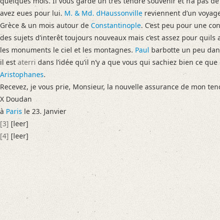
quelques mois. Il vous garde un très tendre souvenir et n’a pas de
Language
avez eues pour lui.
M. &
Md. dHaussonville
reviennent d’un voyage
French
Grèce & un mois autour de
Constantinople
. C’est peu pour une con
des sujets d’interêt toujours nouveaux mais c’est assez pour quils
Editors
les monuments le ciel et les montagnes.
Paul
barbotte un peu dans 
Falk, Clio
il est
aterri
dans l’idée qu’il n’y a que vous qui sachiez bien ce que c
Golyschkin, Ruth
Aristophanes
.
Recevez, je vous prie, Monsieur, la nouvelle assurance de mon t
X Doudan
à
Paris
le 23. Janvier
[3]
[leer]
[4]
[leer]