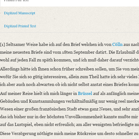
Metadata Concerning Header
Sender: Felix Theodor von Bernhardi
Digitized Manuscript
Recipient: August Wilhelm von Schlegel
Place of Dispatch: Heidelberg
GND
Digitized Printed Text
Place of Destination: Bonn
GND
Date: 23.11.1822
[1] Seltsamer Weise habe ich auf den Brief welchen ich von
Cölln
aus nach
Notations: Empfangsort erschlossen.
meine neuesten Briefe sind vom 18ten September datirt. Die Erlaubniß 
Printed Text
wohl auf jeden Fall zu späth kommen, und ich muß daher darauf verzicht
Provider: Dresden, Sächsische Landesbibliothek - Staats- und Universitä
Allerdings hätte ich Ihnen schon früher schreiben sollen, um Sie von m
OAI Id: 335973167
wofür Sie sich so gütig interessiren, allein zum Theil hatte ich sehr vie
Bibliography: Krisenjahre der Frühromantik. Briefe aus dem Schlegelkre
ich aber auch noch abwarten ob ich nicht selbst anstat eines Briefes ko
405‒406.
Auf meiner Reise hielt ich mich länger in
Brüssel
auf als anfänglich meine
Incipit: „[1] Seltsamer Weise habe ich auf den Brief welchen ich von C
Gebäuden und Kunstsammlungen verhältnißmäßig nur wenig reel merkwü
Wesen einer großen französischen Stadt etwas ganz Neues, und sehr anzi
Manuscript
das ich bisher nur in der höchsten Unvollkommenheit kannte mußte mir in
Provider: Dresden, Sächsische Landesbibliothek - Staats- und Universitä
auf das Lustspiel, eben nicht erfreulich; am aller wenigsten befriedigte m
OAI Id: DE-1a-33958
Classification Number: Mscr.Dresd.e.90,XIX,Bd.13,Nr.19
Diese Verzögerung nöthigte mich meine Rückreise um desto schneller zu m