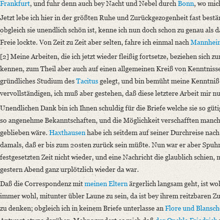
Number of Pages: 2S., hs. m. U.
Frankfurt
, und fuhr denn auch bey Nacht und Nebel durch
Bonn
, wo mic
Format: 25,5 x 21,3 cm
Jetzt lebe ich hier in der größten Ruhe und Zurückgezogenheit fast bes
obgleich sie unendlich schön ist, kenne ich nun doch schon zu genau als 
Language
Freie lockte. Von Zeit zu Zeit aber selten, fahre ich einmal nach
Mannhei
German
[2] Meine Arbeiten, die ich jetzt wieder fleißig fortsetze, beziehen sich z
kennen, zum Theil aber auch auf einen allgemeinen Kreiß von Kenntniss
gründliches Studium des
Tacitus
gelegt, und bin bemüht meine Kenntniß 
vervollständigen, ich muß aber gestehen, daß diese letztere Arbeit mir n
Unendlichen Dank bin ich Ihnen schuldig für die Briefe welche sie so gü
so angenehme Bekanntschaften, und die Möglichkeit verschafften manche
geblieben wäre.
Haxthausen
habe ich seitdem auf seiner Durchreise nach
damals, daß er bis zum 20sten zurück sein müßte. Nun war er aber Spu
festgesetzten Zeit nicht wieder, und eine Nachricht die glaublich schien,
gestern Abend ganz urplötzlich wieder da war.
Daß die Correspondenz mit
meinen Eltern
ärgerlich langsam geht, ist wo
immer wohl, mitunter übler Laune zu sein, da ist bey ihrem reitzbaren Zu
zu denken; obgleich ich in keinem Briefe unterlasse an
Flore und Blansch