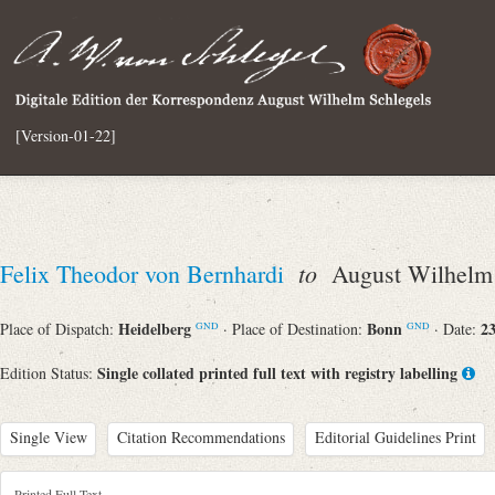
[Version-01-22]
to
Felix Theodor von Bernhardi
August Wilhelm 
Heidelberg
Bonn
23
Place of Dispatch:
· Place of Destination:
· Date:
GND
GND
Single collated printed full text with registry labelling
Edition Status:
Single View
Citation Recommendations
Editorial Guidelines Print
Printed Full Text