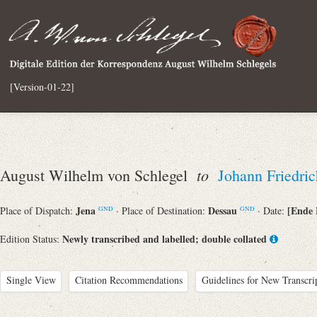
[Version-01-22]
to
August Wilhelm von Schlegel
Johann Friedri
Jena
Dessau
[Ende 
Place of Dispatch:
· Place of Destination:
· Date:
GND
GND
Newly transcribed and labelled; double collated
Edition Status:
Single View
Citation Recommendations
Guidelines for New Transcri