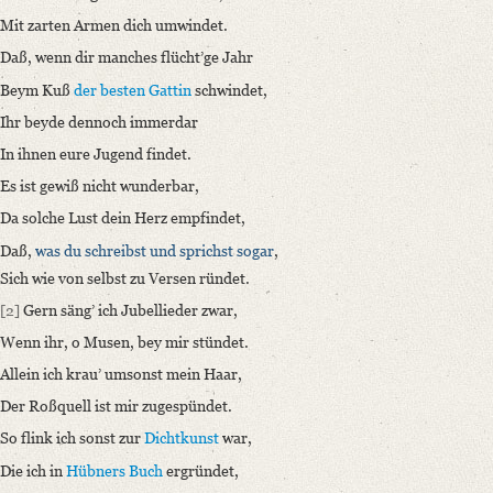
Ein neues Lebenslicht entzündet,
Mit zarten Armen dich umwindet.
Daß [...]“
Daß, wenn dir manches flücht’ge Jahr
Manuscript
Beym Kuß
der besten Gattin
schwindet,
Provider: Dresden, Sächsische Landesbibliothek - Staats- und Universitä
Ihr beyde dennoch immerdar
OAI Id: DE-611-37104
In ihnen eure Jugend findet.
Classification Number: Mscr.Dresd.e.90,XX,Bd.2,Nr.22(4)
Es ist gewiß nicht wunderbar,
Number of Pages: 2 S., hs. m. U.
Format: 21,2 x 12,9 cm
Da solche Lust dein Herz empfindet,
Daß,
was du schreibst und sprichst sogar
,
Language
Sich wie von selbst zu Versen ründet.
German
[2]
Gern säng’ ich Jubellieder zwar,
Editors
Wenn ihr, o Musen, bey mir stündet.
Varwig, Olivia
Allein ich krau’ umsonst mein Haar,
Walberg, Marlena
Der Roßquell ist mir zugespündet.
So flink ich sonst zur
Dichtkunst
war,
Die ich in
Hübners
Buch
ergründet,