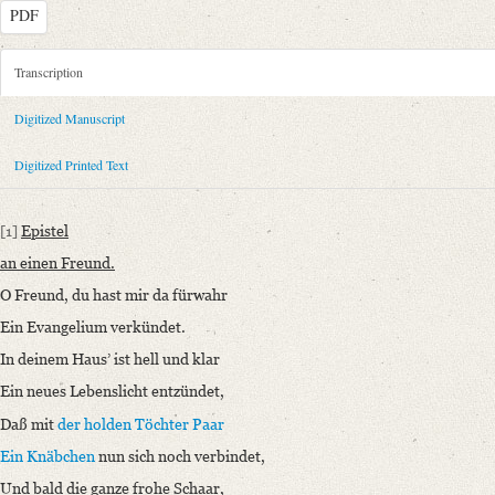
PDF
Metadata Concerning Header
Transcription
Sender: August Wilhelm von Schlegel
Digitized Manuscript
Recipient: Johann Friedrich August Tischbein
Place of Dispatch: Jena
GND
Digitized Printed Text
Place of Destination: Dessau
GND
Date: [Ende März/April 1797]
[1]
Epistel
Notations: Vermutlich Abschrift. Empfänger, Datum sowie Absende- un
an einen Freund.
Printed Text
O Freund, du hast mir da fürwahr
Bibliography: Becker, Gottlieb Wilhelm: Almanach und Taschenbuch zu
Ein Evangelium verkündet.
Weitere Drucke: Schlegel, August Wilhelm von: Poetische Werke. Hg. 
In deinem Haus’ ist hell und klar
Incipit: „[1] Epistel
Ein neues Lebenslicht entzündet,
an einen Freund.
O Freund, du hast mir da fürwahr
Daß mit
der holden Töchter Paar
Ein Evangelium verkündet.
Ein Knäbchen
nun sich noch verbindet,
In deinem Haus’ ist hell und klar
Und bald die ganze frohe Schaar,