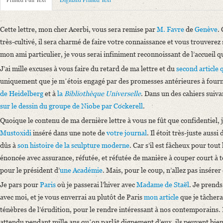
Metadata Concerning Header
Sender: August Wilhelm von Schlegel
Recipient: Giuseppe Acerbi
Cette lettre, mon cher Acerbi, vous sera remise par
M. Favre
de
Genève
.
Place of Dispatch: Coppet
GND
très-cultivé, il sera charmé de faire votre connaissance et vous trouverez
Place of Destination: Mailand
GND
mon ami particulier, je vous serai infiniment reconnoissant de l’accueil qu
Date: 14.10.1816
J’ai mille excuses à vous faire du retard de ma lettre et du
second article 
Notations: Empfangsort erschlossen.
uniquement que je mʼétois engagé par des promesses antérieures à fourni
de
Heidelberg
et à
la
Bibliothèque Universelle
. Dans un des cahiers suiva
Printed Text
sur
le dessin du groupe de Niobe par
Cockerell
.
Provider: Dresden, Sächsische Landesbibliothek - Staats- und Universitä
OAI Id: 366865145-18960000
Quoique le contenu de ma dernière lettre à vous ne fût que confidentiel, j
Bibliography: Luzio, Alessandro: Giuseppe Acerbi e la „Biblioteca Ital
Mustoxidi
inséré dans une note de
votre journal
. Il étoit très-juste aussi
318.
dûs à
son histoire de la sculpture moderne
. Car s’il est fâcheux pour tou
Incipit: „Cette lettre, mon cher Acerbi, vous sera remise par M. Favre de
énoncée avec assurance, réfutée, et réfutée de manière à couper court à 
pour le président d’
une Académie
. Mais, pour le coup, n’allez pas insérer
Language
Je pars pour
Paris
où je passerai l’hiver avec
Madame de Staël
. Je prend
French
avec moi, et je vous enverrai au plutôt de Paris
mon article
que je tâchera
ténèbres de l’érudition, pour le rendre intéressant à nos contemporains.
attendu pendant mille ans quʼon parlât dignement d’eux, ils peuvent bien