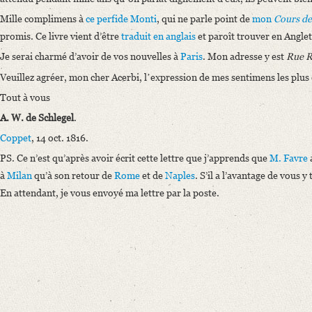
Mille complimens à
ce perfide Monti
, qui ne parle point de
mon
Cours de
promis. Ce livre vient d’être
traduit en anglais
et paroît trouver en Angle
Je serai charmé d’avoir de vos nouvelles à
Paris
. Mon adresse y est
Rue R
Veuillez agréer, mon cher Acerbi, lʼexpression de mes sentimens les plus
Tout à vous
A. W.
de Schlegel
.
Coppet
, 14 oct. 1816.
PS. Ce n’est qu’après avoir écrit cette lettre que j’apprends que
M. Favre
à
Milan
qu’à son retour de
Rome
et de
Naples
. S’il a l’avantage de vous y
En attendant, je vous envoyé ma lettre par la poste.