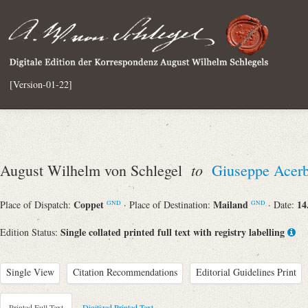
[Version-01-22]
to
August Wilhelm von Schlegel
Giuseppe Acerb
Coppet
Mailand
14
Place of Dispatch:
· Place of Destination:
· Date:
GND
GND
Single collated printed full text with registry labelling
Edition Status:
Single View
Citation Recommendations
Editorial Guidelines Print
Printed Full Text
Digitized Printed Text